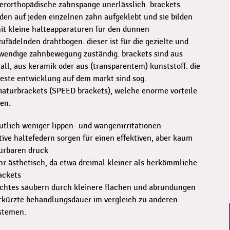
ferorthopädische zahnspange unerlässlich. brackets
den auf jeden einzelnen zahn aufgeklebt und sie bilden
it kleine halteapparaturen für den dünnen
zufädelnden drahtbogen. dieser ist für die gezielte und
wendige zahnbewegung zuständig. brackets sind aus
all, aus keramik oder aus (transparentem) kunststoff. die
este entwicklung auf dem markt sind sog.
iaturbrackets (SPEED brackets), welche enorme vorteile
ten:
utlich weniger lippen- und wangenirritationen
tive haltefedern sorgen für einen effektiven, aber kaum
ürbaren druck
hr ästhetisch, da etwa dreimal kleiner als herkömmliche
ackets
ichtes säubern durch kleinere flächen und abrundungen
rkürzte behandlungsdauer im vergleich zu anderen
stemen.