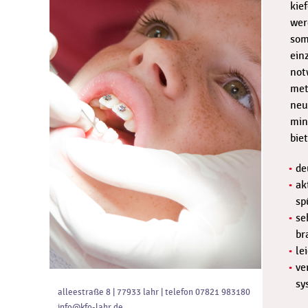
kie
wer
som
ein
not
met
neu
min
bie
de
ak
sp
se
br
le
ve
sy
alleestraße 8 | 77933 lahr | telefon 07821 983180
info@kfo-lahr.de