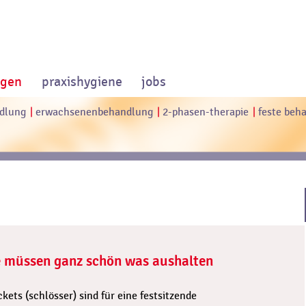
ngen
praxishygiene
jobs
dlung
erwachsenenbehandlung
2-phasen-therapie
feste beh
e müssen ganz schön was aushalten
ckets (schlösser) sind für eine festsitzende