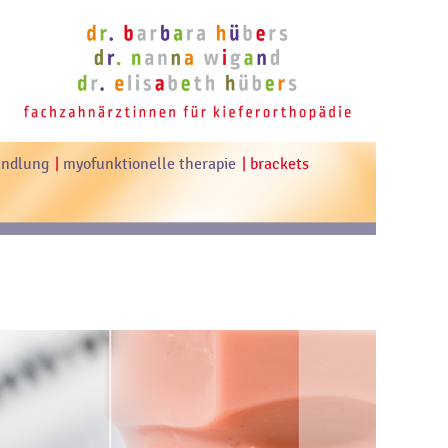
andlung
myofunktionelle therapie
brackets