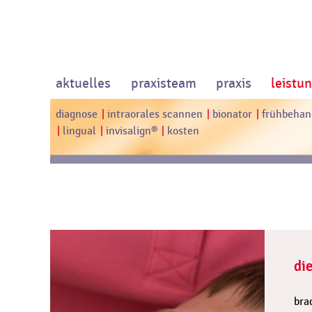
aktuelles
praxisteam
praxis
leistu
diagnose
intraorales scannen
bionator
frühbehan
lingual
invisalign®
kosten
di
bra